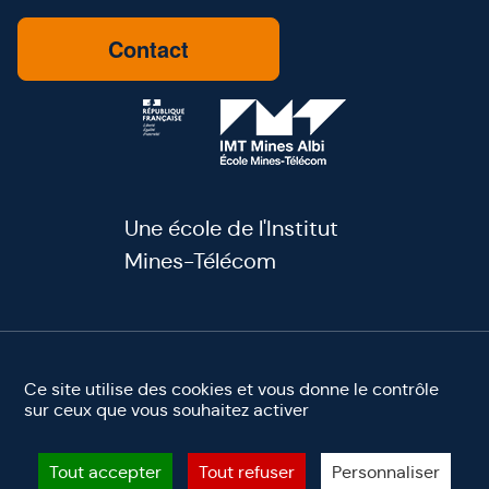
Contact
Une école de l'Institut
Mines-Télécom
youtube
linkedin
facebook
instagram
Ce site utilise des cookies et vous donne le contrôle
sur ceux que vous souhaitez activer
Mentions légales
Accessibilité
Site éco-conçu ♻️
©2025 IMT Mines Albi. Tous droits réservés
Tout accepter
Tout refuser
Personnaliser