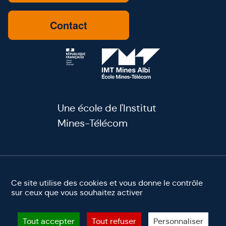
Contact
Une école de l'Institut
Mines-Télécom
youtube
linkedin
facebook
instagram
Ce site utilise des cookies et vous donne le contrôle
sur ceux que vous souhaitez activer
Mentions légales
Accessibilité
Site éco-conçu ♻️
©2025 IMT Mines Albi. Tous droits réservés
Tout accepter
Tout refuser
Personnaliser