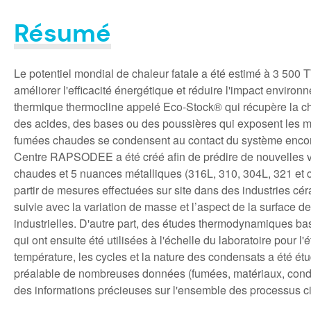
Résumé
Le potentiel mondial de chaleur fatale a été estimé à 3 500 
améliorer l'efficacité énergétique et réduire l'impact envi
thermique thermocline appelé Eco-Stock® qui récupère la chal
des acides, des bases ou des poussières qui exposent les 
fumées chaudes se condensent au contact du système encore
Centre RAPSODEE a été créé afin de prédire de nouvelles vers
chaudes et 5 nuances métalliques (316L, 310, 304L, 321 et c
partir de mesures effectuées sur site dans des industries cér
suivie avec la variation de masse et l’aspect de la surface d
industrielles. D'autre part, des études thermodynamiques bas
qui ont ensuite été utilisées à l'échelle du laboratoire pour 
température, les cycles et la nature des condensats a été 
préalable de nombreuses données (fumées, matériaux, conditi
des informations précieuses sur l'ensemble des processus c