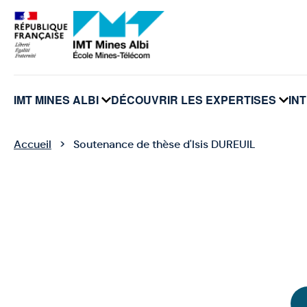
Panneau de gestion des cookies
IMT MINES ALBI
DÉCOUVRIR LES EXPERTISES
IN
voir
voir
le
le
sous-
sou
menu
me
Accueil
Soutenance de thèse d'Isis DUREUIL