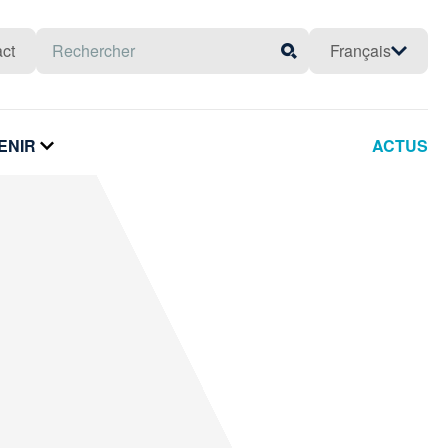
Rechercher
ct
Français
Rechercher
ENIR
ACTUS
voir
le
sous-
menu