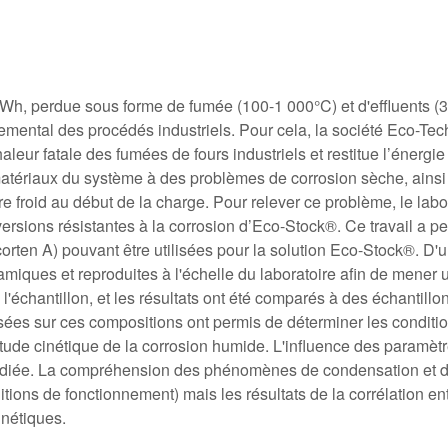
TWh, perdue sous forme de fumée (100-1 000°C) et d'effluents (3
ronnemental des procédés industriels. Pour cela, la société Eco
eur fatale des fumées de fours industriels et restitue l’énergi
matériaux du système à des problèmes de corrosion sèche, ains
 froid au début de la charge. Pour relever ce problème, le l
ions résistantes à la corrosion d’Eco-Stock®. Ce travail a perm
orten A) pouvant être utilisées pour la solution Eco-Stock®. D'
amiques et reproduites à l'échelle du laboratoire afin de mener 
e l'échantillon, et les résultats ont été comparés à des échantil
ées sur ces compositions ont permis de déterminer les conditio
l'étude cinétique de la corrosion humide. L'influence des paramèt
étudiée. La compréhension des phénomènes de condensation et d
ons de fonctionnement) mais les résultats de la corrélation ent
inétiques.