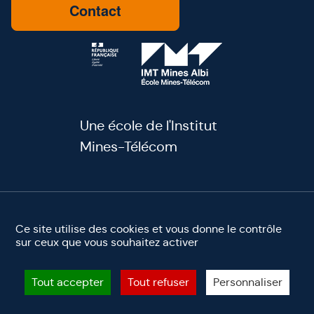
Contact
Une école de l'Institut
Mines-Télécom
youtube
linkedin
facebook
instagram
Ce site utilise des cookies et vous donne le contrôle
sur ceux que vous souhaitez activer
Mentions légales
Accessibilité
Site éco-conçu ♻️
©2025 IMT Mines Albi. Tous droits réservés
Tout accepter
Tout refuser
Personnaliser