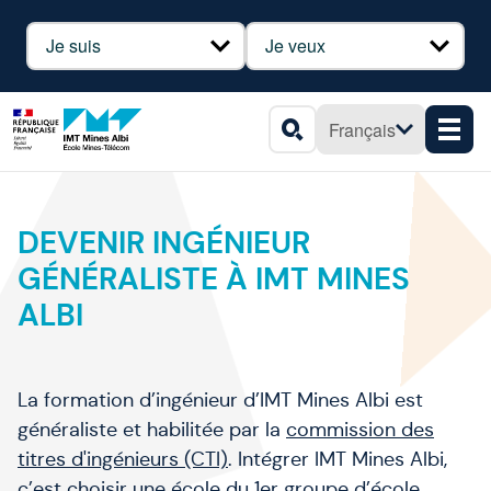
Panneau de gestion des cookies
Profil
Besoin
Français
Men
Rechercher
DEVENIR INGÉNIEUR
GÉNÉRALISTE À IMT MINES
ALBI
La formation d’ingénieur d’IMT Mines Albi est
généraliste et habilitée par la
commission des
titres d'ingénieurs (CTI)
. Intégrer IMT Mines Albi,
c’est choisir une école du 1er groupe d’école