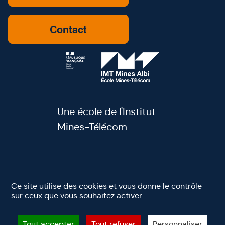
Contact
Une école de l'Institut
Mines-Télécom
youtube
linkedin
facebook
instagram
Ce site utilise des cookies et vous donne le contrôle
sur ceux que vous souhaitez activer
Mentions légales
Accessibilité
Site éco-conçu ♻️
©2025 IMT Mines Albi. Tous droits réservés
Tout accepter
Tout refuser
Personnaliser