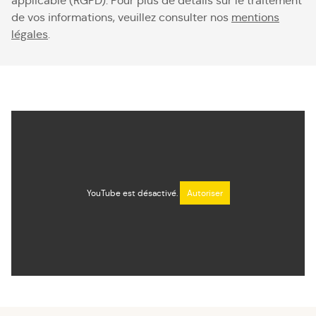
applicable (RGPD). Pour plus de détails sur le traitement
de vos informations, veuillez consulter nos
mentions
légales
.
YouTube est désactivé.
Autoriser