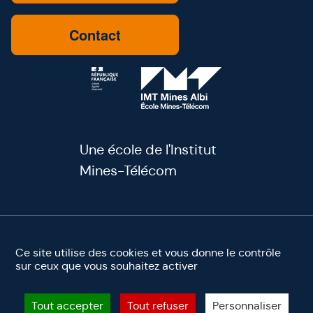
Contact
Une école de l'Institut
Mines-Télécom
youtube
linkedin
facebook
instagram
Ce site utilise des cookies et vous donne le contrôle
sur ceux que vous souhaitez activer
Mentions légales
Accessibilité
Site éco-conçu ♻️
©2025 IMT Mines Albi. Tous droits réservés
Tout accepter
Tout refuser
Personnaliser