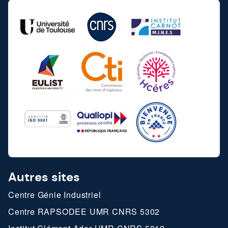
création
et
l’accélération
de
start-
ups
en
zones
rurales
Autres sites
Centre Génie Industriel
Centre RAPSODEE UMR CNRS 5302