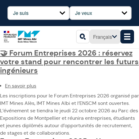
Panneau de gestion des cookies
Profil
Besoin
Français
Men
Rechercher
🤝 Forum Entreprises 2026 : réservez
votre stand pour rencontrer les futurs
ingénieurs
En savoir plus
sur
🤝
Les inscriptions pour le Forum Entreprises 2026 organisé par
Forum
IMT Mines Alès, IMT Mines Albi et l’ENSCM sont ouvertes.
Entreprises
L’événement se tiendra le jeudi 22 octobre 2026 au Parc des
2026
Expositions de Montpellier et réunira entreprises, étudiants
:
et jeunes diplômés autour d’opportunités de recrutement,
réservez
de stages et de collaborations.
votre