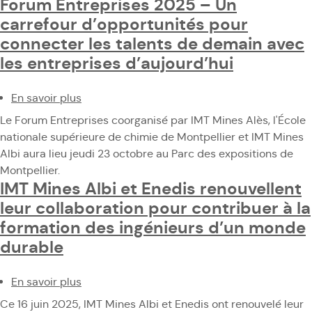
Forum Entreprises 2025 – Un
stand
carrefour d’opportunités pour
pour
connecter les talents de demain avec
rencontrer
les entreprises d’aujourd’hui
les
futurs
En savoir plus
ingénieurs
sur
Forum
Le Forum Entreprises coorganisé par IMT Mines Alès, l'École
Entreprises
nationale supérieure de chimie de Montpellier et IMT Mines
2025
Albi aura lieu jeudi 23 octobre au Parc des expositions de
–
Montpellier.
Un
IMT Mines Albi et Enedis renouvellent
carrefour
leur collaboration pour contribuer à la
d’opportunités
formation des ingénieurs d’un monde
pour
durable
connecter
les
En savoir plus
talents
sur
de
IMT
Ce 16 juin 2025, IMT Mines Albi et Enedis ont renouvelé leur