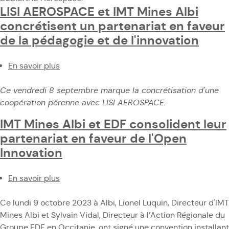
Aerospace
LISI AEROSPACE et IMT Mines Albi
:
concrétisent un partenariat en faveur
un
de la pédagogie et de l'innovation
partenariat
stratégique
En savoir plus
sur
au
LISI
service
Ce vendredi 8 septembre marque la concrétisation d'une
AEROSPACE
de
coopération pérenne avec LISI AEROSPACE.
et
l’innovation
IMT
aéronautique
IMT Mines Albi et EDF consolident leur
Mines
partenariat en faveur de l'Open
Albi
Innovation
concrétisent
un
partenariat
En savoir plus
sur
en
IMT
faveur
Ce lundi 9 octobre 2023 à Albi, Lionel Luquin, Directeur d'IMT
Mines
de
Mines Albi et Sylvain Vidal, Directeur à l’Action Régionale du
Albi
la
Groupe EDF
en Occitanie, ont signé une convention installant
et