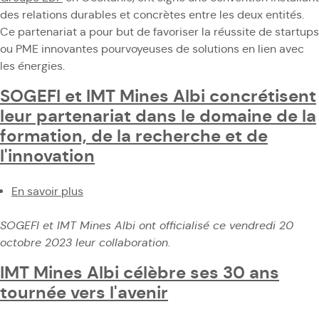
pédagogie
des relations durables et concrètes entre les deux entités.
EDF
et
Ce partenariat a pour but de favoriser la réussite de startups
consolident
de
ou PME innovantes pourvoyeuses de solutions en lien avec
leur
l'innovation
les énergies.
partenariat
en
SOGEFI et IMT Mines Albi concrétisent
faveur
leur partenariat dans le domaine de la
de
formation, de la recherche et de
l'Open
Innovation
l'innovation
En savoir plus
sur
SOGEFI
SOGEFI et IMT Mines Albi ont officialisé ce vendredi 20
et
octobre 2023 leur collaboration.
IMT
Mines
IMT Mines Albi célèbre ses 30 ans
Albi
tournée vers l'avenir
concrétisent
leur