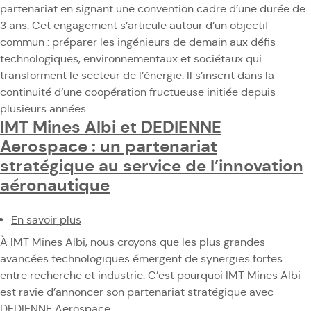
demain
Mines
partenariat en signant une convention cadre d’une durée de
avec
Albi
3 ans. Cet engagement s’articule autour d’un objectif
les
et
commun : préparer les ingénieurs de demain aux défis
entreprises
Enedis
technologiques, environnementaux et sociétaux qui
d’aujourd’hui
renouvellent
transforment le secteur de l’énergie. Il s’inscrit dans la
leur
continuité d’une coopération fructueuse initiée depuis
collaboration
plusieurs années.
pour
IMT Mines Albi et DEDIENNE
contribuer
Aerospace : un partenariat
à
stratégique au service de l’innovation
la
aéronautique
formation
des
En savoir plus
ingénieurs
sur
d’un
IMT
À IMT Mines Albi, nous croyons que les plus grandes
monde
Mines
avancées technologiques émergent de synergies fortes
durable
Albi
entre recherche et industrie. C’est pourquoi IMT Mines Albi
et
est ravie d’annoncer son partenariat stratégique avec
DEDIENNE
DEDIENNE Aerospace.