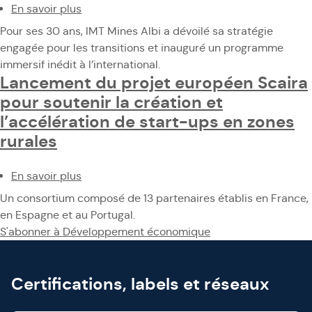
En savoir plus
partenariat
sur
dans
IMT
Pour ses 30 ans, IMT Mines Albi a dévoilé sa stratégie
le
Mines
engagée pour les transitions et inauguré un programme
domaine
Albi
immersif inédit à l’international.
de
célèbre
Lancement du projet européen Scaira
la
ses
pour soutenir la création et
formation,
30
l’accélération de start-ups en zones
de
ans
rurales
la
tournée
recherche
vers
En savoir plus
et
l'avenir
sur
de
Lancement
Un consortium composé de 13 partenaires établis en France,
l'innovation
du
en Espagne et au Portugal.
projet
S'abonner à Développement économique
européen
Scaira
pour
Certifications, labels et réseaux
soutenir
la