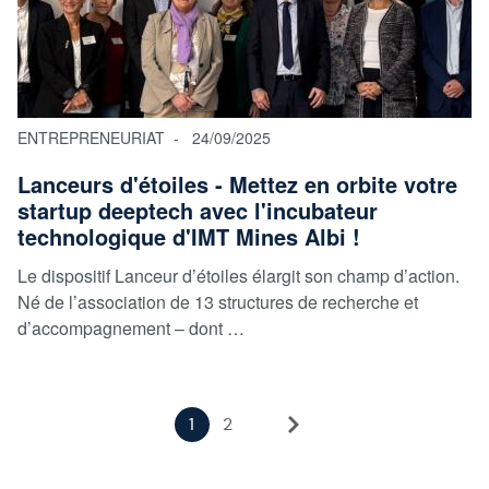
ENTREPRENEURIAT
24/09/2025
Lanceurs d'étoiles - Mettez en orbite votre
startup deeptech avec l'incubateur
technologique d'IMT Mines Albi !
Le dispositif Lanceur d’étoiles élargit son champ d’action.
Né de l’association de 13 structures de recherche et
d’accompagnement – dont …
Pagination
Page
1
Page
2
Page
Dernière
courante
suivante
page