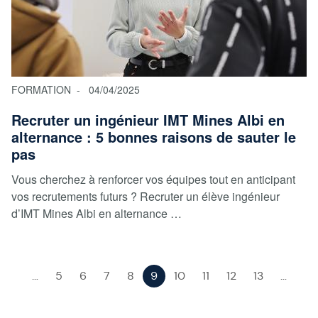
FORMATION
04/04/2025
Recruter un ingénieur IMT Mines Albi en
alternance : 5 bonnes raisons de sauter le
pas
Vous cherchez à renforcer vos équipes tout en anticipant
vos recrutements futurs ? Recruter un élève ingénieur
d’IMT Mines Albi en alternance …
Pagination
…
Page
5
Page
6
Page
7
Page
8
Page
9
Page
10
Page
11
Page
12
Page
13
…
emière
Page
Pa
courante
ge
précédente
su